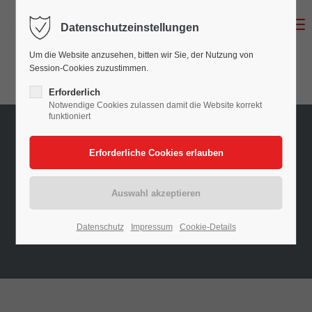
Menu
Datenschutzeinstellungen
Login
Um die Website anzusehen, bitten wir Sie, der Nutzung von
Benutzername
Session-Cookies zuzustimmen.
Erforderlich
Notwendige Cookies zulassen damit die Website korrekt
funktioniert
Passwort
Anmelden
Datenschutz
Impressum
Cookie-Details
Register
|
Lost your password?
Support
Lorem ipsum dolor sit amet: